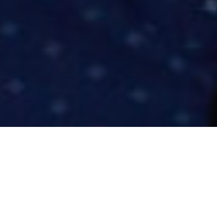
Bem-vindo à Form’arte