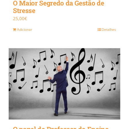
O Maior Segredo da Gestão de
Stresse
25,00
€
Adicionar
Detalhes