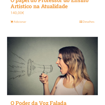
O papel do Professor do Ensino
Artístico na Atualidade
140,00
€
Adicionar
Detalhes
O Poder da Voz Falada