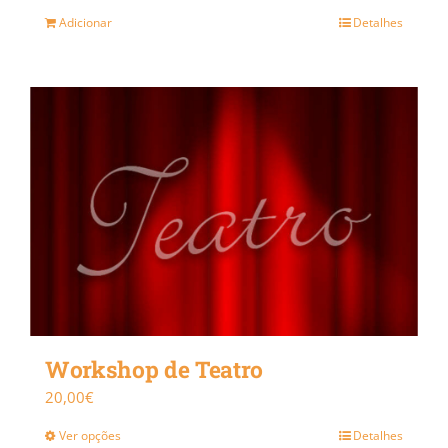
Adicionar
Detalhes
Workshop de Teatro
20,00
€
Ver opções
Detalhes