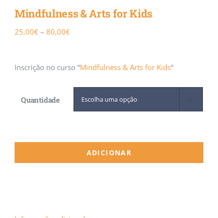
Mindfulness & Arts for Kids
Calendário
Price
25,00
€
–
80,00
€
range:
25,00€
Inscrição no curso “
Mindfulness & Arts for Kids
“
through
80,00€
Quantidade

ADICIONAR