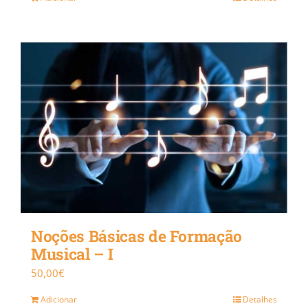
Noções Básicas de Formação
Musical – I
50,00
€
Adicionar
Detalhes