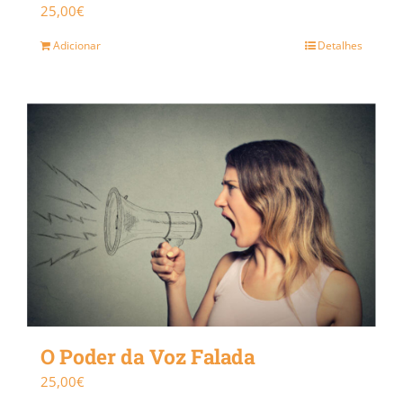
25,00
€
Adicionar
Detalhes
O Poder da Voz Falada
25,00
€