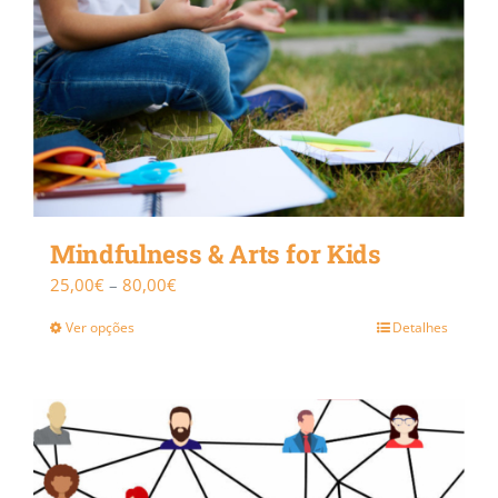
Mindfulness & Arts for Kids
Price
25,00
€
–
80,00
€
range:
Ver opções
Detalhes
25,00€
through
80,00€