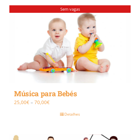
through
Sem vagas
70,00€
Música para Bebés
Price
25,00
€
–
70,00
€
range:
Detalhes
25,00€
through
70,00€