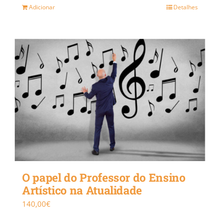
Adicionar
Detalhes
O papel do Professor do Ensino
Artístico na Atualidade
140,00
€