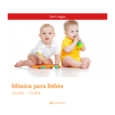
Sem vagas
Música para Bebés
Price
25,00
€
–
70,00
€
range:
Detalhes
25,00€